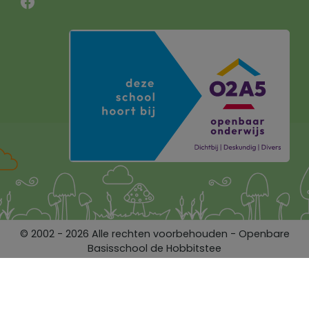
Facebook
© 2002 - 2026 Alle rechten voorbehouden - Openbare
Basisschool de Hobbitstee
Website realisatie door
ProdaCom
Privacy Policy
Contact