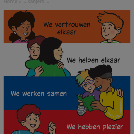
Home
»
… kanjers …